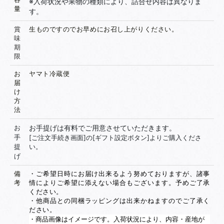
※入荷状況や果物の種類により、詰合せ内容は異なりま
量
す。
賞
生ものですのでお早めにお召し上がりください。
味
期
限
お
ヤマト冷蔵便
届
け
方
法
お
お手提げは有料でご用意させていただきます。
手
[ご注文手続き画面]の[ギフト設定ボタン]よりご購入くださ
提
い。
げ
備
・ご希望日時にお届け出来るよう努めておりますが、諸事
考
情によりご希望に添えない場合もございます。予めご了承
ください。
・他商品との同梱ラッピングは出来かねますのでご了承く
ださい。
・商品画像はイメージです。
入荷状況により、内容・産地が